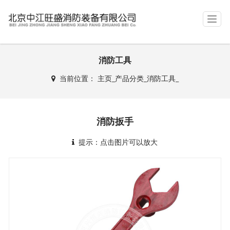
T
o
g
g
消防工具
l
e
当前位置：
主页
_
产品分类
_
消防工具
_
n
a
v
i
消防扳手
g
a
提示：点击图片可以放大
t
i
o
n