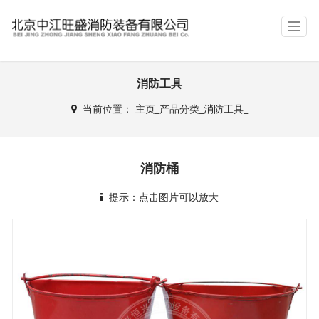
T
o
g
g
消防工具
l
e
当前位置：
主页
_
产品分类
_
消防工具
_
n
a
v
i
消防桶
g
a
提示：点击图片可以放大
t
i
o
n