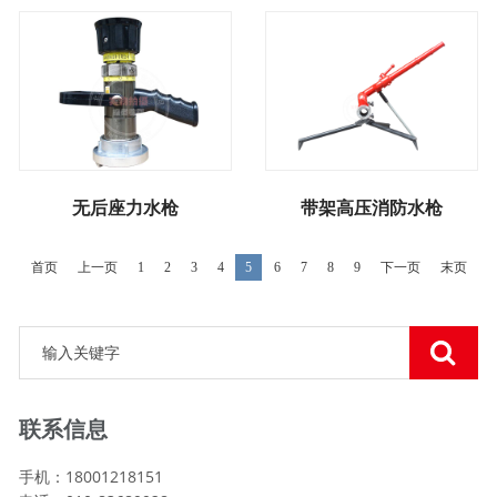
无后座力水枪
带架高压消防水枪
首页
上一页
1
2
3
4
5
6
7
8
9
下一页
末页
联系信息
手机：18001218151