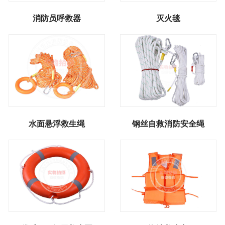
消防员呼救器
灭火毯
水面悬浮救生绳
钢丝自救消防安全绳