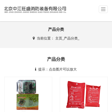
T
o
g
g
产品分类
l
e
当前位置：
主页
_
产品分类
_
n
a
v
i
产品分类
g
a
提示：点击图片可以放大
t
i
o
n